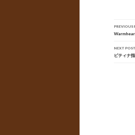
Post
PREVIOUS 
navig
Warmhea
NEXT POS
ピティナ指