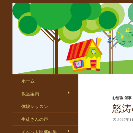
ホーム
教室案内
お勉強
,
催事
怒涛
体験レッスン
生徒さんの声
2017年1
イベント開催結果