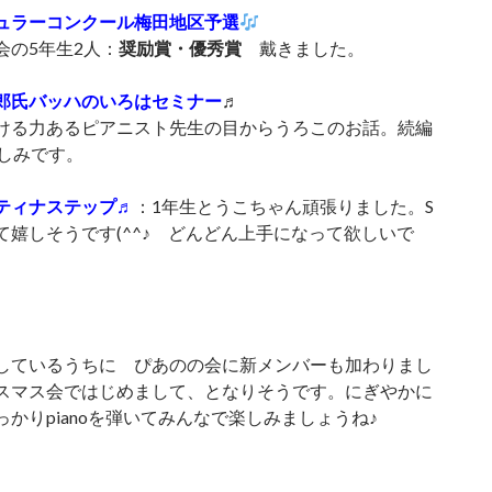
ュラーコンクール梅田地区予選
会の5年生2人：
奨励賞・優秀賞
戴きました。
郎氏バッハのいろはセミナー
♬
ける力あるピアニスト先生の目からうろこのお話。続編
楽しみです。
ティナステップ♬
：1年生とうこちゃん頑張りました。S
て嬉しそうです(^^♪ どんどん上手になって欲しいで
しているうちに ぴあのの会に新メンバーも加わりまし
スマス会ではじめまして、となりそうです。にぎやかに
っかりpianoを弾いてみんなで楽しみましょうね♪