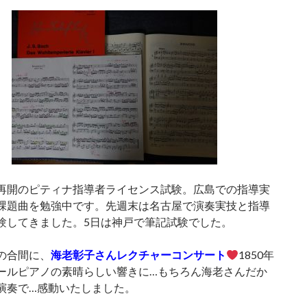
再開のピティナ指導者ライセンス試験。広島での指導実
課題曲を勉強中です。先週末は名古屋で演奏実技と指導
験してきました。5日は神戸で筆記試験でした。
の合間に、
海老彰子さんレクチャーコンサート
1850年
ールピアノの素晴らしい響きに…もちろん海老さんだか
演奏で…感動いたしました。