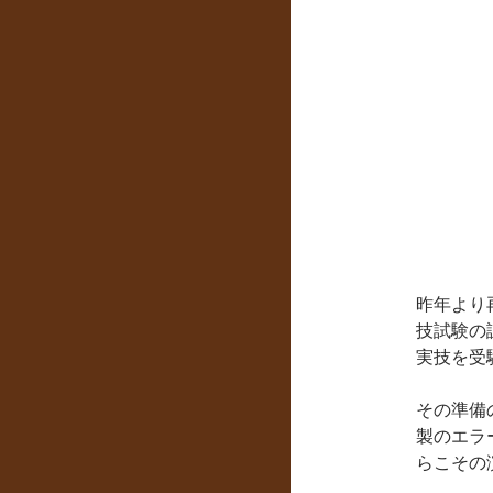
昨年より
技試験の
実技を受
その準備
製のエラ
らこその