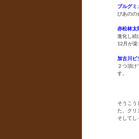
ブルグミ
ぴあのの
赤松林太
進化し続
12月が
加古川ピ
２つ頂け
す。
そうこう
た。クリ
そしてし