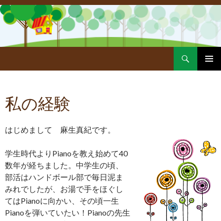
Search
SKIP
PRIMAR
TO
MENU
CONTENT
私の経験
はじめまして 麻生真紀です。
学生時代よりPianoを教え始めて40
数年が経ちました。中学生の頃、
部活はハンドボール部で毎日泥ま
みれでしたが、お湯で手をほぐし
てはPianoに向かい、その頃一生
Pianoを弾いていたい！Pianoの先生