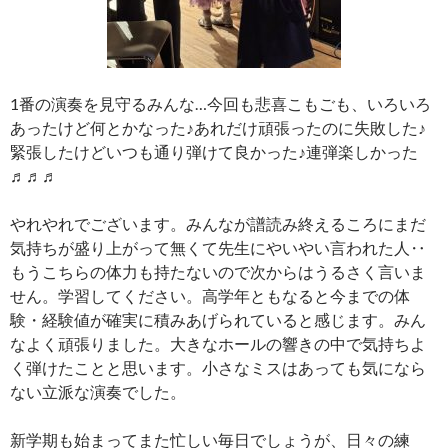
1番の演奏を見守るみんな…今回も悲喜こもごも、いろいろ
あったけど何とかなった♪あれだけ頑張ったのに失敗した♪
緊張したけどいつも通り弾けて良かった♪連弾楽しかった
♬♬♬
やれやれでございます。みんなが譜読み終えるころにまだ
気持ちが盛り上がって無くて先生にやいやい言われた人‥
もうこちらの体力も持たないので次からはうるさく言いま
せん。学習してください。高学年ともなると今までの体
験・経験値が確実に積みあげられていると感じます。みん
なよく頑張りました。大きなホールの響きの中で気持ちよ
く弾けたことと思います。小さなミスはあっても気になら
ない立派な演奏でした。
新学期も始まってまた忙しい毎日でしょうが、日々の練