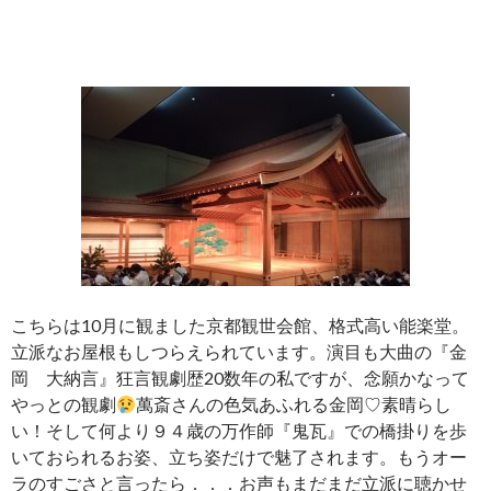
こちらは10月に観ました京都観世会館、格式高い能楽堂。
立派なお屋根もしつらえられています。演目も大曲の『金
岡 大納言』狂言観劇歴20数年の私ですが、念願かなって
やっとの観劇
萬斎さんの色気あふれる金岡♡素晴らし
い！そして何より９４歳の万作師『鬼瓦』での橋掛りを歩
いておられるお姿、立ち姿だけで魅了されます。もうオー
ラのすごさと言ったら．．．お声もまだまだ立派に聴かせ