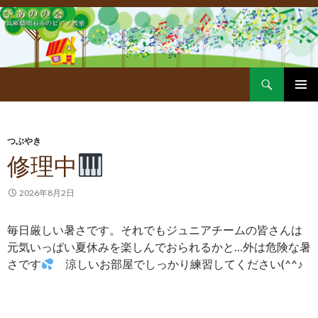
Search
SKIP
PRIMAR
TO
MENU
CONTENT
つぶやき
修理中
2026年8月2日
毎日厳しい暑さです。それでもジュニアチームの皆さんは
元気いっぱい夏休みを楽しんでおられるかと…外は危険な暑
さです
涼しいお部屋でしっかり練習してください(^^♪