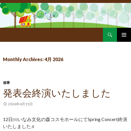
Search
SKIP
PRIMAR
TO
MENU
CONTENT
Monthly Archives: 4月 2026
催事
発表会終演いたしました
2026年4月15日
12日㈰いなみ文化の森コスモホールにてSpring Concert終演
いたしました♬