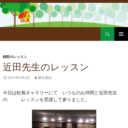
Search
SKIP
PRIMAR
TO
MENU
CONTENT
師匠のレッスン
近田先生のレッスン
2017年4月3日
麻生真紀
今日は松風ギャラリーにて いつものお仲間と近田先生
の レッスンを受講して参りました。