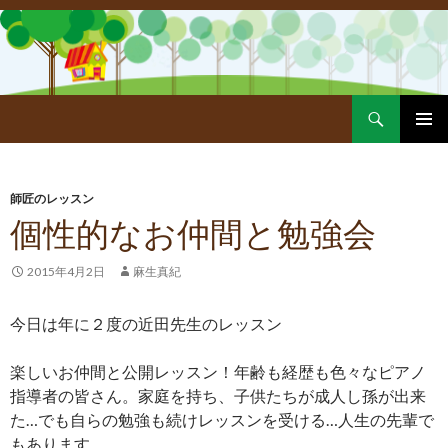
Search
SKIP
PRIMAR
TO
MENU
CONTENT
師匠のレッスン
個性的なお仲間と勉強会
2015年4月2日
麻生真紀
今日は年に２度の近田先生のレッスン
楽しいお仲間と公開レッスン！年齢も経歴も色々なピアノ
指導者の皆さん。家庭を持ち、子供たちが成人し孫が出来
た…でも自らの勉強も続けレッスンを受ける…人生の先輩で
もあります。