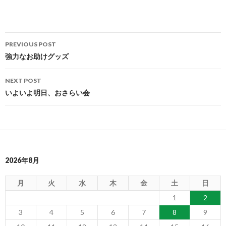
Post
PREVIOUS POST
navigation
強力なお助けグッズ
NEXT POST
いよいよ明日、おさらい会
2026年8月
月
火
水
木
金
土
日
1
2
3
4
5
6
7
8
9