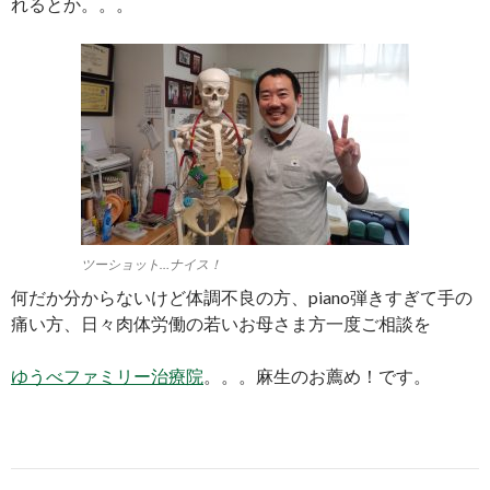
れるとか。。。
ツーショット…ナイス！
何だか分からないけど体調不良の方、piano弾きすぎて手の
痛い方、日々肉体労働の若いお母さま方一度ご相談を
ゆうべファミリー治療院
。。。麻生のお薦め！です。
Post