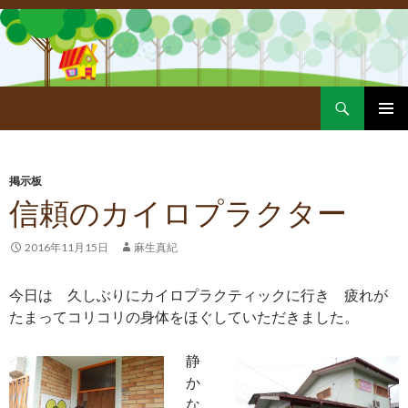
Search
SKIP
PRIMAR
TO
MENU
CONTENT
掲示板
信頼のカイロプラクター
2016年11月15日
麻生真紀
今日は 久しぶりにカイロプラクティックに行き 疲れが
たまってコリコリの身体をほぐしていただきました。
静
か
な