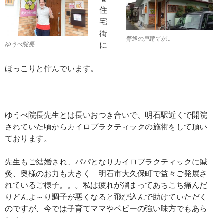
住
宅
街
普通の戸建てが…
に
ゆうべ院長
ほっこりと佇んでいます。
ゆうべ院長先生とは長いおつき合いで、明石駅近くで開院
されていた頃からカイロプラクティックの施術をして頂い
ております。
先生もご結婚され、パパとなりカイロプラクティックに鍼
灸、奥様のお力も大きく 明石市大久保町で益々ご発展さ
れているご様子。。。私は疲れが溜まってあちこち痛んだ
りどんよ～り調子が悪くなると飛び込んで助けていただく
のですが、今では子育てママやベビーの強い味方でもあら